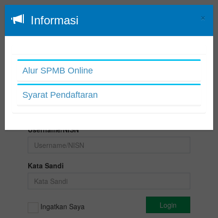
×
Informasi
SPMB
SMA NEGERI 1 PAYARAMAN
Alur SPMB Online
version 2.2.3
Syarat Pendaftaran
Silakan login menggunakan Username/NISN
dan Kata Sandi anda.
Username/NISN
Kata Sandi
Ingatkan Saya